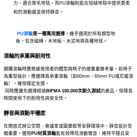
力，適合厚毛地毯，而PU滾輪則能在短絨地毯中提供更柔
和的滑動感並保持靜音。
PU滾輪
是一種萬用選擇
，幾乎適用於所有類型地
板，包含磁磚、木地板、水泥地與各種地毯。
滾輪的承重與耐用性
選購滾輪時應根據使用者的體型與椅子的總重量做考量。若椅子
為重型設計，應選擇高承重滾輪（如60mm、65mm PU或尼龍滾
輪），確保穩定支撐。
 同時應優先選擇經過
BIFMA 100,000次耐久測試
的產品，保障長
時間使用下的耐用性與安全性。
靜音與滾動平穩度
在開放式辦公空間、會議室或圖書館等安靜環境中，靜音設計至
關重要。選用
PU材質滾輪
能有效降低滑動聲音，維持平穩且安