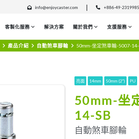
info@enjoycaster.com
+886-49-231998
客製化服務
解決方案
關於我們
支援服務
產品介紹
自動煞車腳輪
50mm-坐定煞車輪-5007-14-
亮面
14mm
50mm (2")
PU
50mm-坐
14-SB
自動煞車腳輪